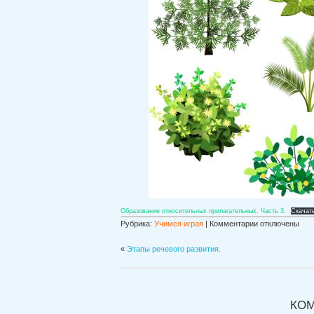
Образование относительных прилагательных. Часть 3.
Скачат
к
Рубрика:
Учимся играя
|
Комментарии
отключены
записи
Образование
«
Этапы речевого развития.
относительных
прилагательны
.
Часть
КО
3